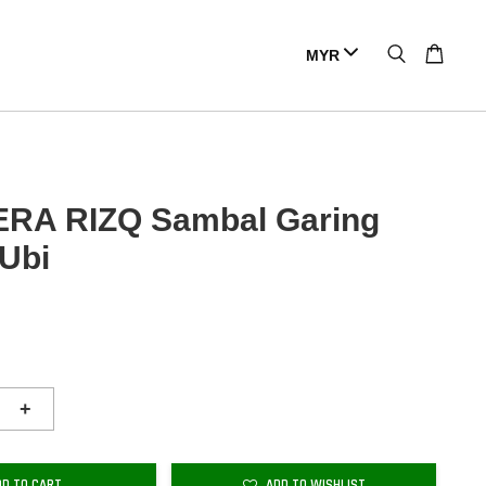
RA RIZQ Sambal Garing
Ubi
+
DD TO CART
ADD TO WISHLIST