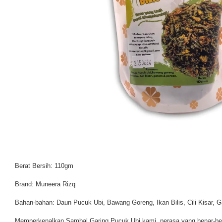
Berat Bersih: 110gm
Brand: Muneera Rizq
Bahan-bahan: Daun Pucuk Ubi, Bawang Goreng, Ikan Bilis, Cili Kisar, 
Memperkenalkan Sambal Garing Pucuk Ubi kami, perasa yang benar-bena