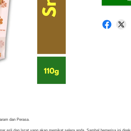
Garam dan Perasa.
r asli dan lazat yang akan memikat selera anda. Sambal berperisa ini dire