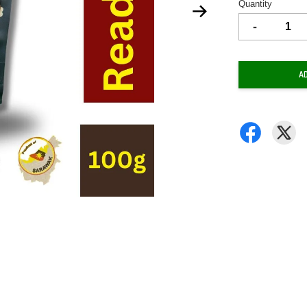
Quantity
-
A