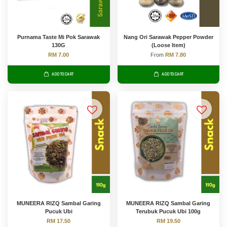
Purnama Taste Mi Pok Sarawak
Nang Ori Sarawak Pepper Powder
130G
(Loose Item)
RM 7.00
From
RM 7.80
ADD TO CART
ADD TO CART
MUNEERA RIZQ Sambal Garing
MUNEERA RIZQ Sambal Garing
Pucuk Ubi
Terubuk Pucuk Ubi 100g
RM 17.50
RM 19.50