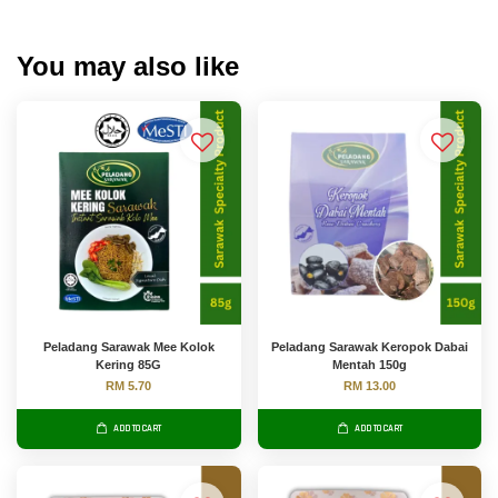
You may also like
Peladang Sarawak Mee Kolok
Peladang Sarawak Keropok Dabai
Kering 85G
Mentah 150g
RM 5.70
RM 13.00
ADD TO CART
ADD TO CART